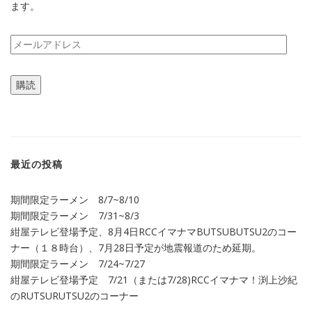
ます。
メ
ー
ル
購読
ア
ド
レ
ス
最近の投稿
期間限定ラーメン 8/7~8/10
期間限定ラーメン 7/31~8/3
紺屋テレビ登場予定、8月4日RCCイマナマBUTSUBUTSU2のコー
ナー（１８時台）、7月28日予定が地震報道のため延期。
期間限定ラーメン 7/24~7/27
紺屋テレビ登場予定 7/21（または7/28)RCCイマナマ！渕上沙紀
のRUTSURUTSU2のコーナー