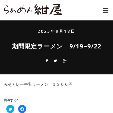
ホーム
2025年9月18日
紺屋のラーメンとは
期間限定ラーメン 9/19~9/22
紺屋の材料表
メニュー
通販
みそカレー牛乳ラーメン １３００円
お問い合わせ
アクセス
共有する:
ク
Facebook
店主コラム
リ
で