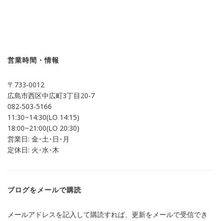
ッ
共
ク
有
し
す
て
る
Twitter
に
で
は
共
ク
有
リ
(新
ッ
し
ク
営業時間・情報
い
し
ウ
て
ィ
く
ン
だ
〒733-0012
ド
さ
ウ
い
広島市西区中広町3丁目20-7
で
(新
開
し
082-503-5166
き
い
ま
ウ
11:30~14:30(LO 14:15)
す)
ィ
ン
18:00~21:00(LO 20:30)
ド
営業日: 金･土･日･月
ウ
で
定休日: 火･水･木
開
き
ま
す)
ブログをメールで購読
メールアドレスを記入して購読すれば、更新をメールで受信でき