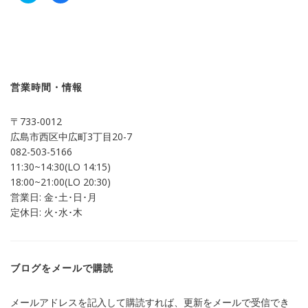
ッ
共
ク
有
し
す
て
る
Twitter
に
で
は
共
ク
有
リ
(新
ッ
し
ク
営業時間・情報
い
し
ウ
て
ィ
く
ン
だ
〒733-0012
ド
さ
ウ
い
広島市西区中広町3丁目20-7
で
(新
開
し
082-503-5166
き
い
ま
ウ
11:30~14:30(LO 14:15)
す)
ィ
ン
18:00~21:00(LO 20:30)
ド
営業日: 金･土･日･月
ウ
で
定休日: 火･水･木
開
き
ま
す)
ブログをメールで購読
メールアドレスを記入して購読すれば、更新をメールで受信でき