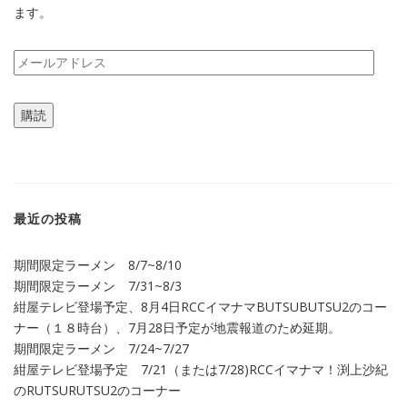
ます。
メ
ー
ル
購読
ア
ド
レ
ス
最近の投稿
期間限定ラーメン 8/7~8/10
期間限定ラーメン 7/31~8/3
紺屋テレビ登場予定、8月4日RCCイマナマBUTSUBUTSU2のコー
ナー（１８時台）、7月28日予定が地震報道のため延期。
期間限定ラーメン 7/24~7/27
紺屋テレビ登場予定 7/21（または7/28)RCCイマナマ！渕上沙紀
のRUTSURUTSU2のコーナー