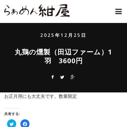
ホーム
2025年12月25日
紺屋のラーメンとは
丸鶏の燻製（田辺ファーム）1
紺屋の材料表
羽 3600円
メニュー
通販
お問い合わせ
お正月用にも大丈夫です。数量限定
アクセス
共有する:
店主コラム
ク
Facebook
リ
で