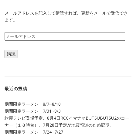
メールアドレスを記入して購読すれば、更新をメールで受信でき
ます。
メ
ー
ル
購読
ア
ド
レ
ス
最近の投稿
期間限定ラーメン 8/7~8/10
期間限定ラーメン 7/31~8/3
紺屋テレビ登場予定、8月4日RCCイマナマBUTSUBUTSU2のコー
ナー（１８時台）、7月28日予定が地震報道のため延期。
期間限定ラーメン 7/24~7/27