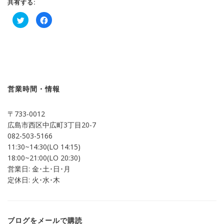
共有する:
ク
Facebook
リ
で
ッ
共
ク
有
し
す
て
る
Twitter
に
で
は
共
ク
有
リ
(新
ッ
し
ク
営業時間・情報
い
し
ウ
て
ィ
く
ン
だ
〒733-0012
ド
さ
ウ
い
広島市西区中広町3丁目20-7
で
(新
開
し
082-503-5166
き
い
ま
ウ
11:30~14:30(LO 14:15)
す)
ィ
ン
18:00~21:00(LO 20:30)
ド
営業日: 金･土･日･月
ウ
で
定休日: 火･水･木
開
き
ま
す)
ブログをメールで購読