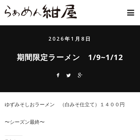
ホーム
2026年1月8日
紺屋のラーメンとは
期間限定ラーメン 1/9~1/12
紺屋の材料表
メニュー
通販
ゆずみそしおラーメン （白みそ仕立て）１４００円
お問い合わせ
アクセス
〜シーズン最終〜
店主コラム