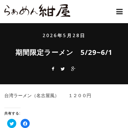
ホーム
2026年5月28日
紺屋のラーメンとは
期間限定ラーメン 5/29~6/1
紺屋の材料表
メニュー
通販
台湾ラーメン（名古屋風） １２００円
お問い合わせ
アクセス
共有する:
ク
Facebook
店主コラム
リ
で