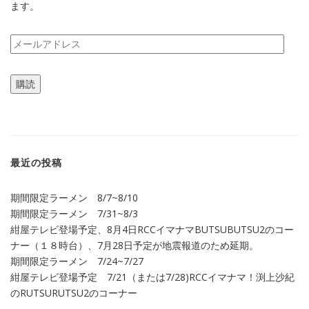
ます。
メ
ー
ル
購読
ア
ド
レ
ス
最近の投稿
期間限定ラーメン 8/7~8/10
期間限定ラーメン 7/31~8/3
紺屋テレビ登場予定、8月4日RCCイマナマBUTSUBUTSU2のコー
ナー（１８時台）、7月28日予定が地震報道のため延期。
期間限定ラーメン 7/24~7/27
紺屋テレビ登場予定 7/21（または7/28)RCCイマナマ！渕上沙紀
のRUTSURUTSU2のコーナー