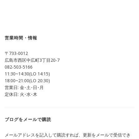
ッ
共
ク
有
し
す
て
る
Twitter
に
で
は
共
ク
有
リ
(新
ッ
し
ク
営業時間・情報
い
し
ウ
て
ィ
く
ン
だ
〒733-0012
ド
さ
ウ
い
広島市西区中広町3丁目20-7
で
(新
開
し
082-503-5166
き
い
ま
ウ
11:30~14:30(LO 14:15)
す)
ィ
ン
18:00~21:00(LO 20:30)
ド
営業日: 金･土･日･月
ウ
で
定休日: 火･水･木
開
き
ま
す)
ブログをメールで購読
メールアドレスを記入して購読すれば、更新をメールで受信でき