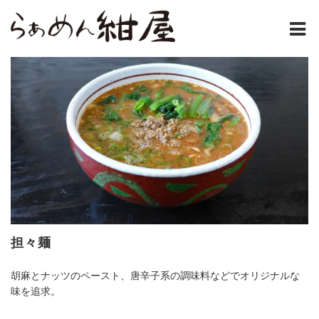
ホーム
/
紺屋のラーメンとは
紺屋の材料表
メニュー
通販
お問い合わせ
担々麺
アクセス
胡麻とナッツのペースト、唐辛子系の調味料などでオリジナルな
味を追求。
店主コラム