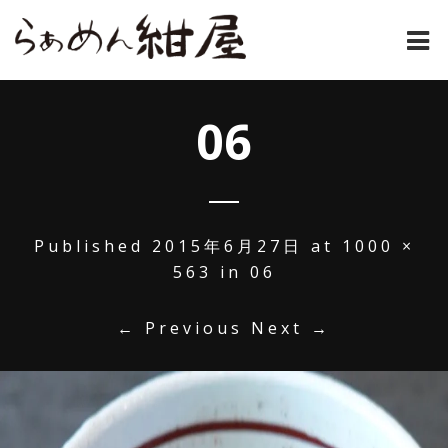
ホーム
06
紺屋のラーメンとは
紺屋の材料表
メニュー
Published
2015年6月27日
at
1000 ×
563
in
06
通販
← Previous
Next →
お問い合わせ
アクセス
店主コラム