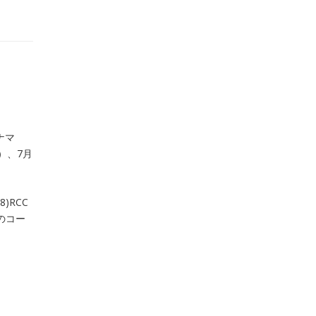
ナマ
）、7月
)RCC
2のコー