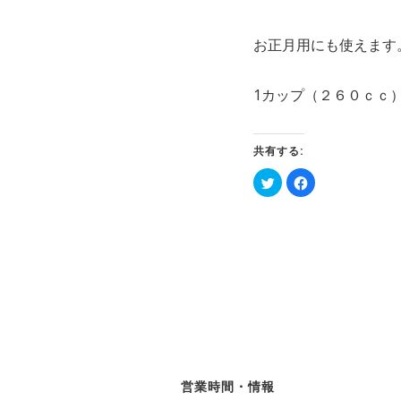
お正月用にも使えます
1カップ（２６０ｃｃ
共有する:
ク
Facebook
リ
で
ッ
共
ク
有
し
す
て
る
Twitter
に
で
は
共
ク
有
リ
(新
ッ
し
ク
い
し
ウ
て
ィ
く
ン
だ
ド
さ
ウ
い
で
(新
開
し
営業時間・情報
き
い