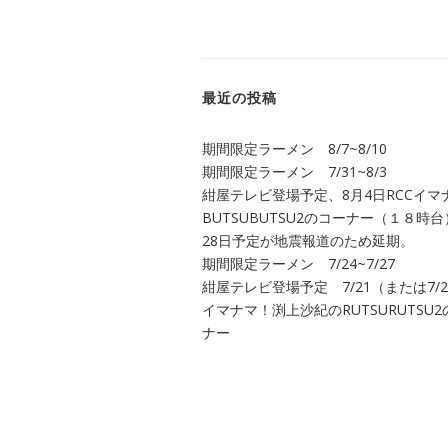
ド
レ
ス
最近の投稿
期間限定ラーメン 8/7~8/10
期間限定ラーメン 7/31~8/3
紺屋テレビ登場予定、8月4日RCCイマ
BUTSUBUTSU2のコーナー（１８時台
28日予定が地震報道のため延期。
期間限定ラーメン 7/24~7/27
紺屋テレビ登場予定 7/21（または7/28
イマナマ！渕上沙紀のRUTSURUTSU
ナー