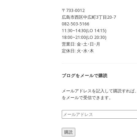
ま
ウ
す)
ィ
ン
〒733-0012
ド
ウ
広島市西区中広町3丁目20-7
で
082-503-5166
開
き
11:30~14:30(LO 14:15)
ま
す)
18:00~21:00(LO 20:30)
営業日: 金･土･日･月
定休日: 火･水･木
ブログをメールで購読
メールアドレスを記入して購読すれば
をメールで受信できます。
メ
ー
ル
購読
ア