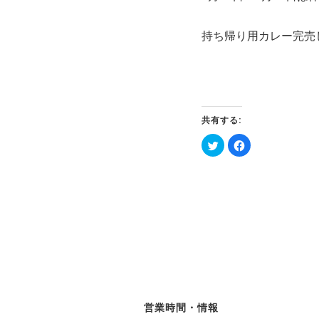
持ち帰り用カレー完売
共有する:
ク
Facebook
リ
で
ッ
共
ク
有
し
す
て
る
Twitter
に
で
は
共
ク
有
リ
(新
ッ
し
ク
い
し
ウ
て
ィ
く
ン
だ
ド
さ
ウ
い
で
(新
開
し
営業時間・情報
き
い