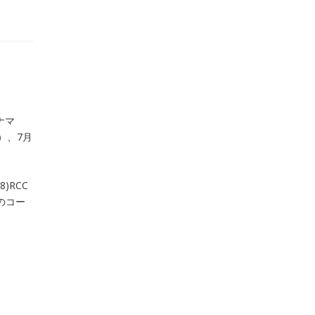
ナマ
）、7月
)RCC
2のコー