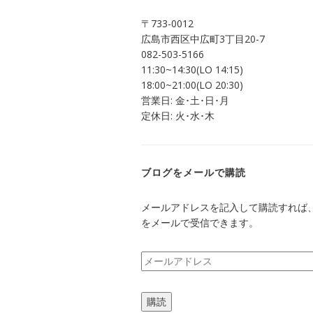
ま
ウ
す)
ィ
ン
〒733-0012
ド
ウ
広島市西区中広町3丁目20-7
で
082-503-5166
開
き
11:30~14:30(LO 14:15)
ま
す)
18:00~21:00(LO 20:30)
営業日: 金･土･日･月
定休日: 火･水･木
ブログをメールで購読
メールアドレスを記入して購読すれば
をメールで受信できます。
メ
ー
ル
購読
ア