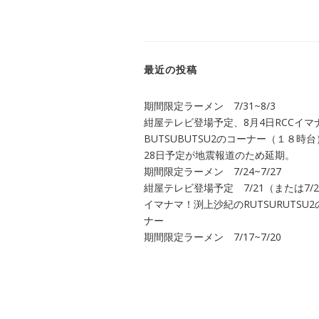
ド
レ
ス
最近の投稿
期間限定ラーメン 7/31~8/3
紺屋テレビ登場予定、8月4日RCCイマ
BUTSUBUTSU2のコーナー（１８時台
28日予定が地震報道のため延期。
期間限定ラーメン 7/24~7/27
紺屋テレビ登場予定 7/21（または7/28
イマナマ！渕上沙紀のRUTSURUTSU
ナー
期間限定ラーメン 7/17~7/20