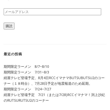
メ
ー
ル
購読
ア
ド
レ
ス
最近の投稿
期間限定ラーメン 8/7~8/10
期間限定ラーメン 7/31~8/3
紺屋テレビ登場予定、8月4日RCCイマナマBUTSUBUTSU2のコー
ナー（１８時台）、7月28日予定が地震報道のため延期。
期間限定ラーメン 7/24~7/27
紺屋テレビ登場予定 7/21（または7/28)RCCイマナマ！渕上沙紀
のRUTSURUTSU2のコーナー