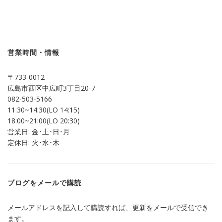
ク
有
し
す
て
る
Twitter
に
で
は
共
ク
有
リ
(新
ッ
し
ク
営業時間・情報
い
し
ウ
て
ィ
く
ン
だ
〒733-0012
ド
さ
ウ
い
広島市西区中広町3丁目20-7
で
(新
開
し
082-503-5166
き
い
ま
ウ
11:30~14:30(LO 14:15)
す)
ィ
ン
18:00~21:00(LO 20:30)
ド
営業日: 金･土･日･月
ウ
で
定休日: 火･水･木
開
き
ま
す)
ブログをメールで購読
メールアドレスを記入して購読すれば、更新をメールで受信でき
ます。