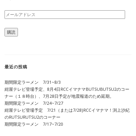
メ
ー
ル
購読
ア
ド
レ
ス
最近の投稿
期間限定ラーメン 7/31~8/3
紺屋テレビ登場予定、8月4日RCCイマナマBUTSUBUTSU2のコー
ナー（１８時台）、7月28日予定が地震報道のため延期。
期間限定ラーメン 7/24~7/27
紺屋テレビ登場予定 7/21（または7/28)RCCイマナマ！渕上沙紀
のRUTSURUTSU2のコーナー
期間限定ラーメン 7/17~7/20