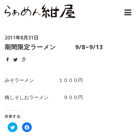
ホーム
2011年8月31日
紺屋のラーメンとは
期間限定ラーメン 9/8~9/13
紺屋の材料表
メニュー
みそラーメン １０００円
通販
梅しそしおラーメン ９００円
お問い合わせ
共有する:
アクセス
ク
Facebook
リ
で
店主コラム
ッ
共