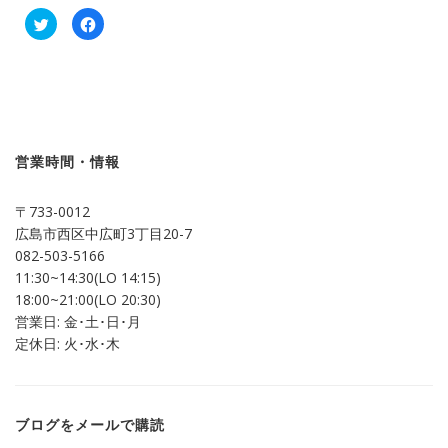
ク
Facebook
リ
で
ッ
共
ク
有
し
す
て
る
Twitter
に
で
は
共
ク
有
リ
(新
ッ
し
ク
営業時間・情報
い
し
ウ
て
ィ
く
ン
だ
〒733-0012
ド
さ
ウ
い
広島市西区中広町3丁目20-7
で
(新
開
し
082-503-5166
き
い
ま
ウ
11:30~14:30(LO 14:15)
す)
ィ
ン
18:00~21:00(LO 20:30)
ド
営業日: 金･土･日･月
ウ
で
定休日: 火･水･木
開
き
ま
す)
ブログをメールで購読