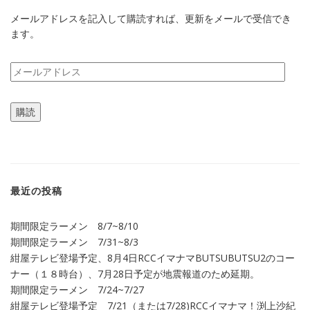
メールアドレスを記入して購読すれば、更新をメールで受信でき
ます。
メ
ー
ル
購読
ア
ド
レ
ス
最近の投稿
期間限定ラーメン 8/7~8/10
期間限定ラーメン 7/31~8/3
紺屋テレビ登場予定、8月4日RCCイマナマBUTSUBUTSU2のコー
ナー（１８時台）、7月28日予定が地震報道のため延期。
期間限定ラーメン 7/24~7/27
紺屋テレビ登場予定 7/21（または7/28)RCCイマナマ！渕上沙紀