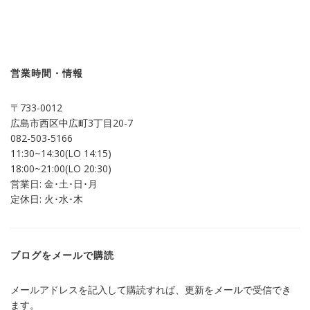
ク
有
し
す
て
る
Twitter
に
で
は
共
ク
有
リ
(新
ッ
し
ク
営業時間・情報
い
し
ウ
て
ィ
く
ン
だ
〒733-0012
ド
さ
ウ
い
広島市西区中広町3丁目20-7
で
(新
開
し
082-503-5166
き
い
ま
ウ
11:30~14:30(LO 14:15)
す)
ィ
ン
18:00~21:00(LO 20:30)
ド
営業日: 金･土･日･月
ウ
で
定休日: 火･水･木
開
き
ま
す)
ブログをメールで購読
メールアドレスを記入して購読すれば、更新をメールで受信でき
ます。