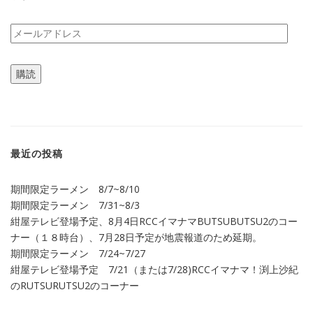
メ
ー
ル
購読
ア
ド
レ
ス
最近の投稿
期間限定ラーメン 8/7~8/10
期間限定ラーメン 7/31~8/3
紺屋テレビ登場予定、8月4日RCCイマナマBUTSUBUTSU2のコー
ナー（１８時台）、7月28日予定が地震報道のため延期。
期間限定ラーメン 7/24~7/27
紺屋テレビ登場予定 7/21（または7/28)RCCイマナマ！渕上沙紀
のRUTSURUTSU2のコーナー