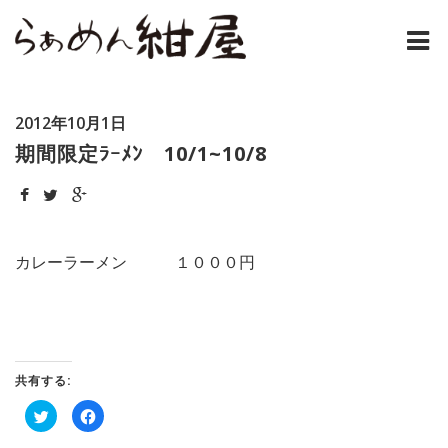
ホーム
2012年10月1日
紺屋のラーメンとは
期間限定ﾗｰﾒﾝ 10/1~10/8
紺屋の材料表
メニュー
カレーラーメン １０００円
通販
お問い合わせ
共有する:
アクセス
ク
Facebook
リ
で
店主コラム
ッ
共