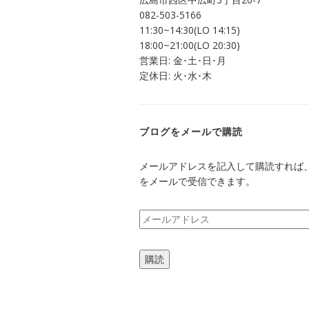
で
082-503-5166
開
き
11:30~14:30(LO 14:15)
ま
す)
18:00~21:00(LO 20:30)
営業日: 金･土･日･月
定休日: 火･水･木
ブログをメールで購読
メールアドレスを記入して購読すれば
をメールで受信できます。
メ
ー
ル
購読
ア
ド
レ
ス