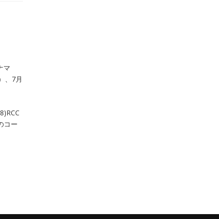
ナマ
）、7月
)RCC
2のコー