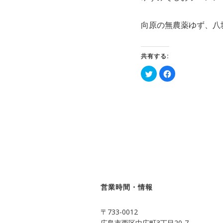
向原の無農薬ゆず、八
共有する:
ク
Facebook
リ
で
ッ
共
ク
有
し
す
て
る
Twitter
に
で
は
共
ク
有
リ
(新
ッ
し
ク
い
し
ウ
て
ィ
く
ン
だ
ド
さ
ウ
い
で
(新
開
し
営業時間・情報
き
い
ま
ウ
す)
ィ
ン
〒733-0012
ド
ウ
広島市西区中広町3丁目20-7