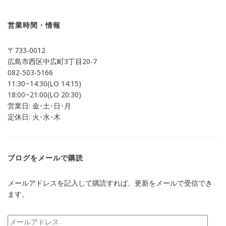
共
ク
有
リ
(新
ッ
し
ク
営業時間・情報
い
し
ウ
て
ィ
く
ン
だ
〒733-0012
ド
さ
ウ
い
広島市西区中広町3丁目20-7
で
(新
開
し
082-503-5166
き
い
ま
ウ
11:30~14:30(LO 14:15)
す)
ィ
ン
18:00~21:00(LO 20:30)
ド
営業日: 金･土･日･月
ウ
で
定休日: 火･水･木
開
き
ま
す)
ブログをメールで購読
メールアドレスを記入して購読すれば、更新をメールで受信でき
ます。
メ