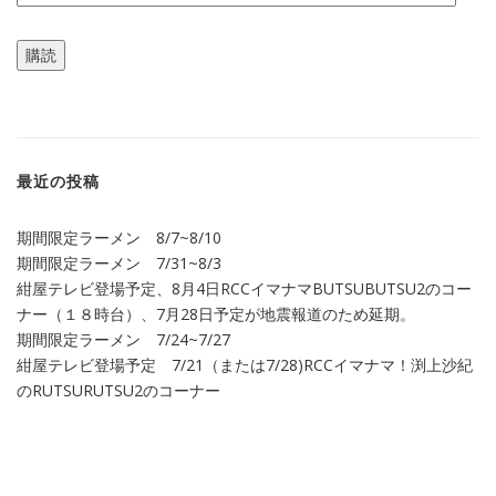
ー
ル
購読
ア
ド
レ
ス
最近の投稿
期間限定ラーメン 8/7~8/10
期間限定ラーメン 7/31~8/3
紺屋テレビ登場予定、8月4日RCCイマナマBUTSUBUTSU2のコー
ナー（１８時台）、7月28日予定が地震報道のため延期。
期間限定ラーメン 7/24~7/27
紺屋テレビ登場予定 7/21（または7/28)RCCイマナマ！渕上沙紀
のRUTSURUTSU2のコーナー