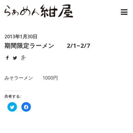
ホーム
2013年1月30日
紺屋のラーメンとは
期間限定ラーメン 2/1~2/7
紺屋の材料表
メニュー
みそラーメン 1000円
通販
共有する:
お問い合わせ
ク
Facebook
リ
で
ッ
共
アクセス
ク
有
し
す
て
る
Twitter
に
店主コラム
で
は