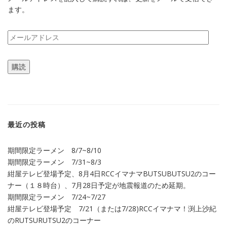
ます。
メ
ー
ル
購読
ア
ド
レ
ス
最近の投稿
期間限定ラーメン 8/7~8/10
期間限定ラーメン 7/31~8/3
紺屋テレビ登場予定、8月4日RCCイマナマBUTSUBUTSU2のコー
ナー（１８時台）、7月28日予定が地震報道のため延期。
期間限定ラーメン 7/24~7/27
紺屋テレビ登場予定 7/21（または7/28)RCCイマナマ！渕上沙紀
のRUTSURUTSU2のコーナー