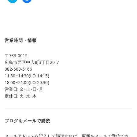
リ
で
ッ
共
ク
有
し
す
て
る
Twitter
に
で
は
共
ク
有
リ
(新
ッ
し
ク
営業時間・情報
い
し
ウ
て
ィ
く
ン
だ
〒733-0012
ド
さ
ウ
い
広島市西区中広町3丁目20-7
で
(新
開
し
082-503-5166
き
い
ま
ウ
11:30~14:30(LO 14:15)
す)
ィ
ン
18:00~21:00(LO 20:30)
ド
営業日: 金･土･日･月
ウ
で
定休日: 火･水･木
開
き
ま
す)
ブログをメールで購読
メールアドレスを記入して購読すれば、更新をメールで受信でき