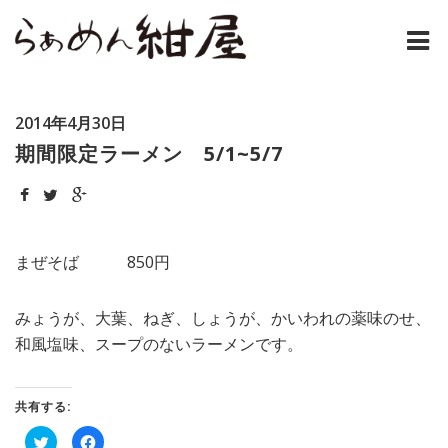
ホーム
2014年4月30日
紺屋のラーメンとは
期間限定ラーメン 5/1~5/7
紺屋の材料表
メニュー
まぜそば 850円
通販
みょうが、大葉、ねぎ、しょうが、かいわれの薬味のせ、
お問い合わせ
和風塩味、スープのないラーメンです。
アクセス
共有する:
店主コラム
ク
Facebook