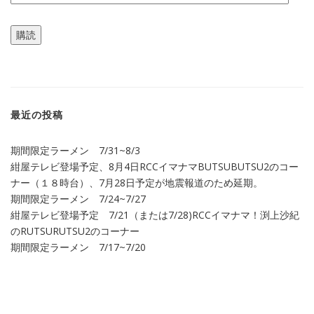
ー
ル
購読
ア
ド
レ
ス
最近の投稿
期間限定ラーメン 7/31~8/3
紺屋テレビ登場予定、8月4日RCCイマナマBUTSUBUTSU2のコー
ナー（１８時台）、7月28日予定が地震報道のため延期。
期間限定ラーメン 7/24~7/27
紺屋テレビ登場予定 7/21（または7/28)RCCイマナマ！渕上沙紀
のRUTSURUTSU2のコーナー
期間限定ラーメン 7/17~7/20