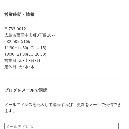
共
ク
有
リ
(新
ッ
し
ク
営業時間・情報
い
し
ウ
て
ィ
く
ン
だ
〒733-0012
ド
さ
ウ
い
広島市西区中広町3丁目20-7
で
(新
開
し
082-503-5166
き
い
ま
ウ
11:30~14:30(LO 14:15)
す)
ィ
ン
18:00~21:00(LO 20:30)
ド
営業日: 金･土･日･月
ウ
で
定休日: 火･水･木
開
き
ま
す)
ブログをメールで購読
メールアドレスを記入して購読すれば、更新をメールで受信でき
ます。
メ