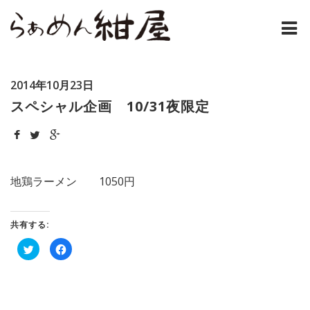
ホーム
2014年10月23日
紺屋のラーメンとは
スペシャル企画 10/31夜限定
紺屋の材料表
メニュー
地鶏ラーメン 1050円
通販
共有する:
お問い合わせ
ク
Facebook
リ
で
ッ
共
アクセス
ク
有
し
す
て
る
Twitter
に
店主コラム
で
は