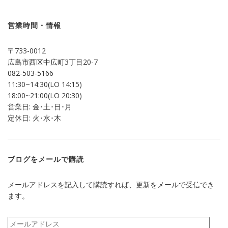
共
ク
有
リ
(新
ッ
し
ク
営業時間・情報
い
し
ウ
て
ィ
く
ン
だ
〒733-0012
ド
さ
ウ
い
広島市西区中広町3丁目20-7
で
(新
開
し
082-503-5166
き
い
ま
ウ
11:30~14:30(LO 14:15)
す)
ィ
ン
18:00~21:00(LO 20:30)
ド
営業日: 金･土･日･月
ウ
で
定休日: 火･水･木
開
き
ま
す)
ブログをメールで購読
メールアドレスを記入して購読すれば、更新をメールで受信でき
ます。
メ