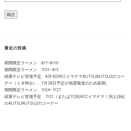
ー
ル
購読
ア
ド
レ
ス
最近の投稿
期間限定ラーメン 8/7~8/10
期間限定ラーメン 7/31~8/3
紺屋テレビ登場予定、8月4日RCCイマナマBUTSUBUTSU2のコー
ナー（１８時台）、7月28日予定が地震報道のため延期。
期間限定ラーメン 7/24~7/27
紺屋テレビ登場予定 7/21（または7/28)RCCイマナマ！渕上沙紀
のRUTSURUTSU2のコーナー