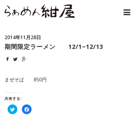
ホーム
2014年11月28日
紺屋のラーメンとは
期間限定ラーメン 12/1~12/13
紺屋の材料表
メニュー
まぜそば 850円
通販
共有する:
お問い合わせ
ク
Facebook
リ
で
ッ
共
アクセス
ク
有
し
す
て
る
Twitter
に
店主コラム
で
は