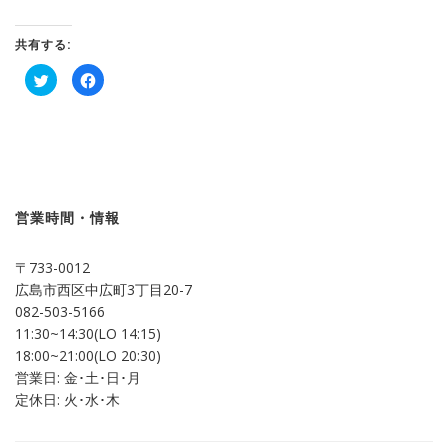
共有する:
ク
Facebook
リ
で
ッ
共
ク
有
し
す
て
る
Twitter
に
で
は
共
ク
有
リ
(新
ッ
し
ク
営業時間・情報
い
し
ウ
て
ィ
く
ン
だ
〒733-0012
ド
さ
ウ
い
広島市西区中広町3丁目20-7
で
(新
開
し
082-503-5166
き
い
ま
ウ
11:30~14:30(LO 14:15)
す)
ィ
ン
18:00~21:00(LO 20:30)
ド
営業日: 金･土･日･月
ウ
で
定休日: 火･水･木
開
き
ま
す)