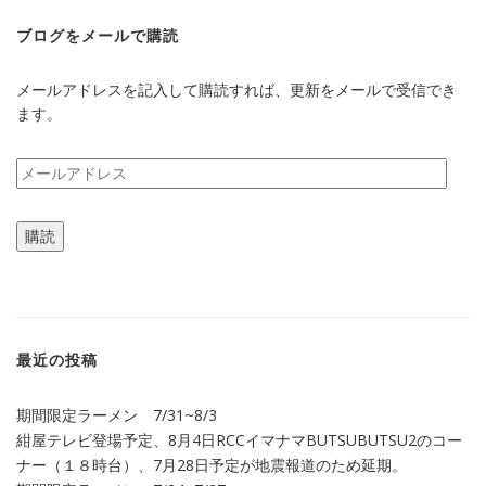
ブログをメールで購読
メールアドレスを記入して購読すれば、更新をメールで受信でき
ます。
メ
ー
ル
購読
ア
ド
レ
ス
最近の投稿
期間限定ラーメン 7/31~8/3
紺屋テレビ登場予定、8月4日RCCイマナマBUTSUBUTSU2のコー
ナー（１８時台）、7月28日予定が地震報道のため延期。