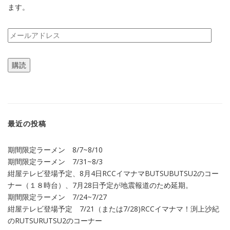
ます。
メ
ー
ル
購読
ア
ド
レ
ス
最近の投稿
期間限定ラーメン 8/7~8/10
期間限定ラーメン 7/31~8/3
紺屋テレビ登場予定、8月4日RCCイマナマBUTSUBUTSU2のコー
ナー（１８時台）、7月28日予定が地震報道のため延期。
期間限定ラーメン 7/24~7/27
紺屋テレビ登場予定 7/21（または7/28)RCCイマナマ！渕上沙紀
のRUTSURUTSU2のコーナー