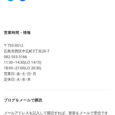
ッ
共
ク
有
し
す
て
る
Twitter
に
で
は
共
ク
有
リ
(新
ッ
し
ク
営業時間・情報
い
し
ウ
て
ィ
く
ン
だ
〒733-0012
ド
さ
ウ
い
広島市西区中広町3丁目20-7
で
(新
開
し
082-503-5166
き
い
ま
ウ
11:30~14:30(LO 14:15)
す)
ィ
ン
18:00~21:00(LO 20:30)
ド
営業日: 金･土･日･月
ウ
で
定休日: 火･水･木
開
き
ま
す)
ブログをメールで購読
メールアドレスを記入して購読すれば、更新をメールで受信でき