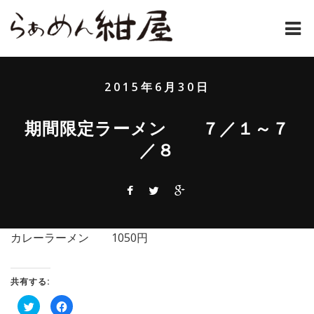
ホーム
2015年6月30日
紺屋のラーメンとは
期間限定ラーメン ７／１～７
紺屋の材料表
／８
メニュー
通販
お問い合わせ
カレーラーメン 1050円
アクセス
共有する:
店主コラム
ク
Facebook
リ
で