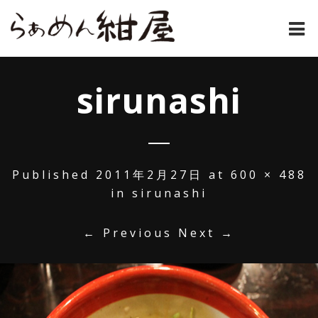
ホーム
sirunashi
紺屋のラーメンとは
紺屋の材料表
メニュー
Published
2011年2月27日
at
600 × 488
in
sirunashi
通販
← Previous
Next →
お問い合わせ
アクセス
店主コラム